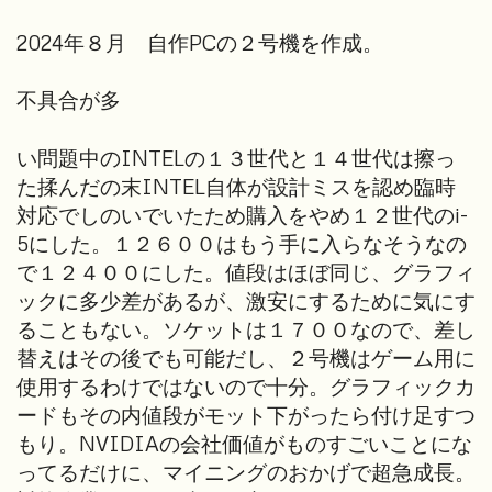
2024年８月 自作PCの２号機を作成。
不具合が多
い問題中のINTELの１３世代と１４世代は擦っ
た揉んだの末INTEL自体が設計ミスを認め臨時
対応でしのいでいたため購入をやめ１２世代のi-
5にした。１２６００はもう手に入らなそうなの
で１２４００にした。値段はほぼ同じ、グラフィ
ックに多少差があるが、激安にするために気にす
ることもない。ソケットは１７００なので、差し
替えはその後でも可能だし、２号機はゲーム用に
使用するわけではないので十分。グラフィックカ
ードもその内値段がモット下がったら付け足すつ
もり。NVIDIAの会社価値がものすごいことにな
ってるだけに、マイニングのおかげで超急成長。