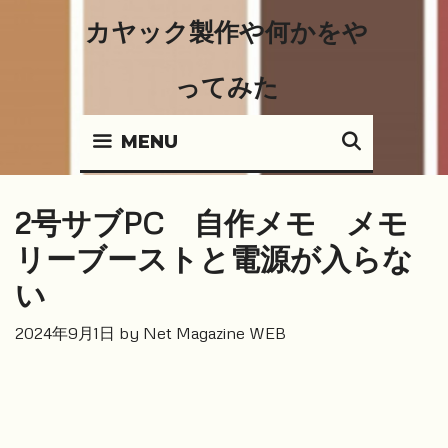
Skip
カヤック製作や何かをや
to
content
ってみた
SEARC
MENU
2号サブPC 自作メモ メモ
リーブーストと電源が入らな
い
2024年9月1日
by
Net Magazine WEB