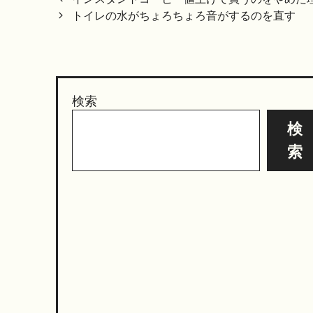
navigation
トイレの水がちょろちょろ音がするのを直す
検索
検
索