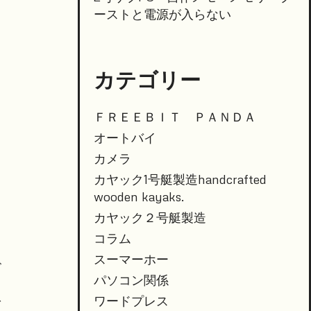
ーストと電源が入らない
カテゴリー
ＦＲＥＥＢＩＴ ＰＡＮＤＡ
オートバイ
カメラ
。
カヤック1号艇製造handcrafted
ら
wooden kayaks.
カヤック２号艇製造
コラム
移
スーマーホー
ぐ
パソコン関係
ワードプレス
で