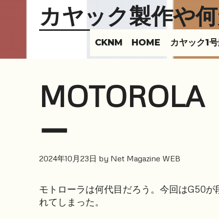
Skip
カヤック製作や何
to
content
CKNM HOME
カヤック1
MOTOROL
ー
2024年10月23日
by
Net Magazine WEB
モトローラは何代目だろう。今回はG50
れてしまった。