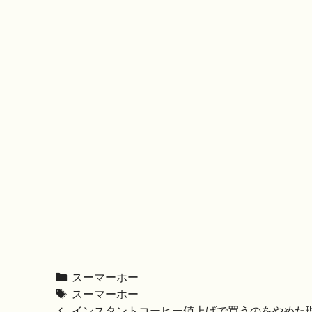
Categories
スーマーホー
Tags
スーマーホー
Post
インスタントコーヒー値上げで買うのをやめた