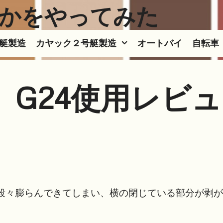
かをやってみた
号艇製造
カヤック２号艇製造
オートバイ
自転車
A G24使用レビュ
が段々膨らんできてしまい、横の閉じている部分が剥が