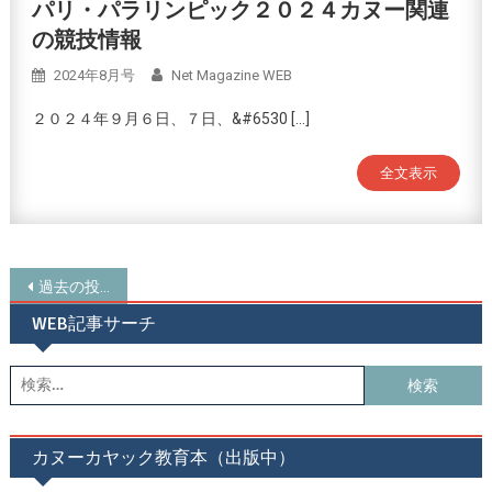
パリ・パラリンピック２０２４カヌー関連
の競技情報
2024年8月号
Net Magazine WEB
２０２４年９月６日、７日、&#6530 […]
全文表示
投
過去の投稿
稿
WEB記事サーチ
ナ
検
ビ
索:
ゲ
カヌーカヤック教育本（出版中）