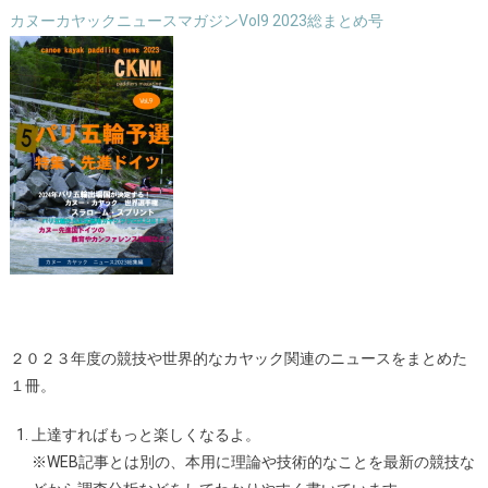
ー
カヌーカヤックニュースマガジンVol9 2023総まとめ号
シ
ョ
ン
２０２３年度の競技や世界的なカヤック関連のニュースをまとめた
１冊。
上達すればもっと楽しくなるよ。
※WEB記事とは別の、本用に理論や技術的なことを最新の競技な