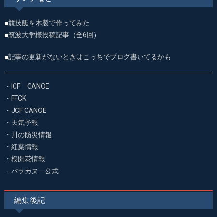
■
競技艇を木製で作ってみた
■
筑波大学様投稿記事（全6回
）
■
記事の更新がないときはこっちでブログ書いてるかも
・
ICF CANOE
・
FFCK
・
JCF CANOE
・
天気予報
・
川の防災情報
・
紅葉情報
・
桜開花情報
・
パラカヌー公式
編集後記