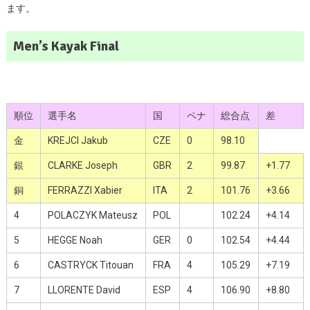
ます。
Men’s Kayak Final
順位
選手名
国
ペナ
総合点
差
金
KREJCI Jakub
CZE
0
98.10
銀
CLARKE Joseph
GBR
2
99.87
+1.77
銅
FERRAZZI Xabier
ITA
2
101.76
+3.66
4
POLACZYK Mateusz
POL
102.24
+4.14
5
HEGGE Noah
GER
0
102.54
+4.44
6
CASTRYCK Titouan
FRA
4
105.29
+7.19
7
LLORENTE David
ESP
4
106.90
+8.80