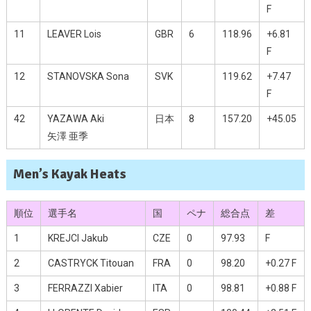
F
11
LEAVER Lois
GBR
6
118.96
+6.81
F
12
STANOVSKA Sona
SVK
119.62
+7.47
F
42
YAZAWA Aki
日本
8
157.20
+45.05
矢澤 亜季
Men’s Kayak Heats
順位
選手名
国
ペナ
総合点
差
1
KREJCI Jakub
CZE
0
97.93
F
2
CASTRYCK Titouan
FRA
0
98.20
+0.27 F
3
FERRAZZI Xabier
ITA
0
98.81
+0.88 F