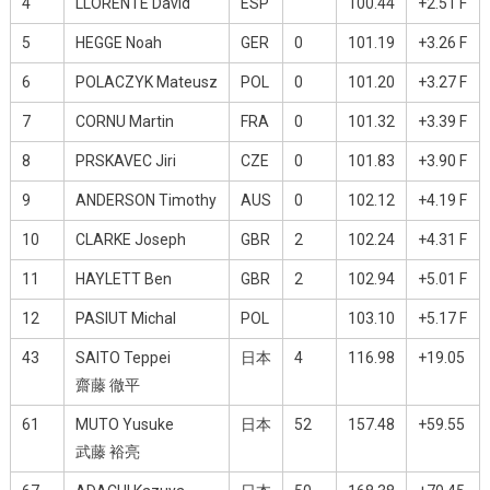
4
LLORENTE David
ESP
100.44
+2.51 F
5
HEGGE Noah
GER
0
101.19
+3.26 F
6
POLACZYK Mateusz
POL
0
101.20
+3.27 F
7
CORNU Martin
FRA
0
101.32
+3.39 F
8
PRSKAVEC Jiri
CZE
0
101.83
+3.90 F
9
ANDERSON Timothy
AUS
0
102.12
+4.19 F
10
CLARKE Joseph
GBR
2
102.24
+4.31 F
11
HAYLETT Ben
GBR
2
102.94
+5.01 F
12
PASIUT Michal
POL
103.10
+5.17 F
43
SAITO Teppei
日本
4
116.98
+19.05
齋藤 徹平
61
MUTO Yusuke
日本
52
157.48
+59.55
武藤 裕亮