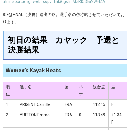
utm_source=ig_web_copy_link&igsh=MzRlODBiNWFlZA==
※FはFINAL（決勝）進出の略。選手名の敬称略させていただいてお
ります。
初日の結果 カヤック 予選と
決勝結果
Women’s Kayak Heats
順
選手名
国
ペ
総合点
差
位
ナ
1
PRIGENT Camille
FRA
112.15
F
2
VUITTON Emma
FRA
0
113.49
+1.34
F