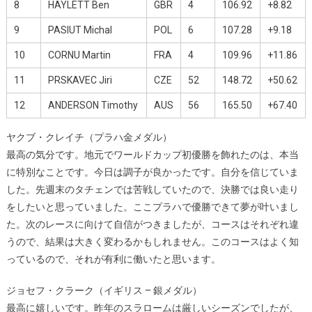
8
HAYLETT Ben
GBR
4
106.92
+8.82
9
PASIUT Michal
POL
6
107.28
+9.18
10
CORNU Martin
FRA
4
109.96
+11.86
11
PRSKAVEC Jiri
CZE
52
148.72
+50.62
12
ANDERSON Timothy
AUS
56
165.50
+67.40
ヤクブ・クレイチ（プラハ金メダル）
最高の気分です。地元でワールドカップ初優勝を飾れたのは、本当
に特別なことです。今日は調子が良かったです。自分を信じていま
した。先週末のタチェンでは苦戦していたので、決勝では良い走り
をしたいと思っていました。ここプラハで優勝できて夢が叶いまし
た。次のレースに向けて自信がつきましたが、コースはそれぞれ違
うので、結果は大きく変わるかもしれません。このコースはよく知
っているので、それが有利に働いたと思います。
ジョセフ・クラーク（イギリス – 銀メダル）
最高に嬉しいです。昨年のスラロームは厳しいシーズンでしたが、