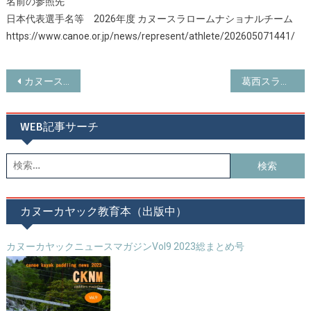
名前の参照先
日本代表選手名等 2026年度 カヌースラロームナショナルチーム
https://www.canoe.or.jp/news/represent/athlete/202605071441/
投
カヌースラローム ワールドカップ２０２６ 第１戦タッセンのカヤック競技の結果
葛西スラロームセンターはいつまで運営されるのか
稿
WEB記事サーチ
ナ
ビ
検
索:
ゲ
ー
カヌーカヤック教育本（出版中）
シ
カヌーカヤックニュースマガジンVol9 2023総まとめ号
ョ
ン