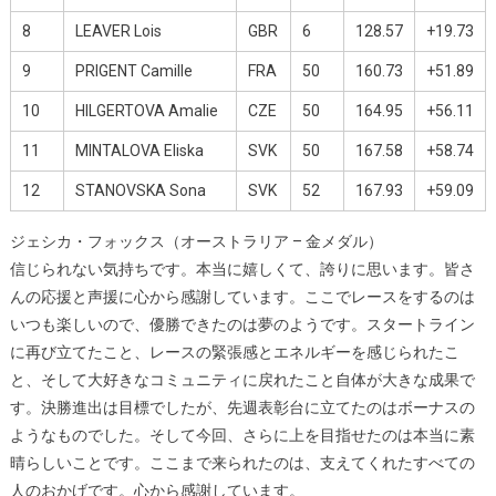
8
LEAVER Lois
GBR
6
128.57
+19.73
9
PRIGENT Camille
FRA
50
160.73
+51.89
10
HILGERTOVA Amalie
CZE
50
164.95
+56.11
11
MINTALOVA Eliska
SVK
50
167.58
+58.74
12
STANOVSKA Sona
SVK
52
167.93
+59.09
ジェシカ・フォックス（オーストラリア – 金メダル）
信じられない気持ちです。本当に嬉しくて、誇りに思います。皆さ
んの応援と声援に心から感謝しています。ここでレースをするのは
いつも楽しいので、優勝できたのは夢のようです。スタートライン
に再び立てたこと、レースの緊張感とエネルギーを感じられたこ
と、そして大好きなコミュニティに戻れたこと自体が大きな成果で
す。決勝進出は目標でしたが、先週表彰台に立てたのはボーナスの
ようなものでした。そして今回、さらに上を目指せたのは本当に素
晴らしいことです。ここまで来られたのは、支えてくれたすべての
人のおかげです。心から感謝しています。