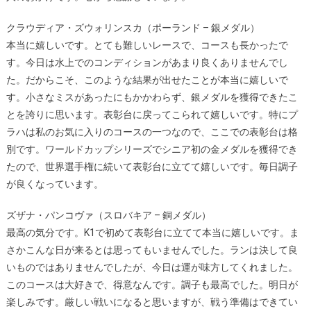
クラウディア・ズウォリンスカ（ポーランド – 銀メダル）
本当に嬉しいです。とても難しいレースで、コースも長かったで
す。今日は水上でのコンディションがあまり良くありませんでし
た。だからこそ、このような結果が出せたことが本当に嬉しいで
す。小さなミスがあったにもかかわらず、銀メダルを獲得できたこ
とを誇りに思います。表彰台に戻ってこられて嬉しいです。特にプ
ラハは私のお気に入りのコースの一つなので、ここでの表彰台は格
別です。ワールドカップシリーズでシニア初の金メダルを獲得でき
たので、世界選手権に続いて表彰台に立てて嬉しいです。毎日調子
が良くなっています。
ズザナ・パンコヴァ（スロバキア – 銅メダル）
最高の気分です。K1で初めて表彰台に立てて本当に嬉しいです。ま
さかこんな日が来るとは思ってもいませんでした。ランは決して良
いものではありませんでしたが、今日は運が味方してくれました。
このコースは大好きで、得意なんです。調子も最高でした。明日が
楽しみです。厳しい戦いになると思いますが、戦う準備はできてい