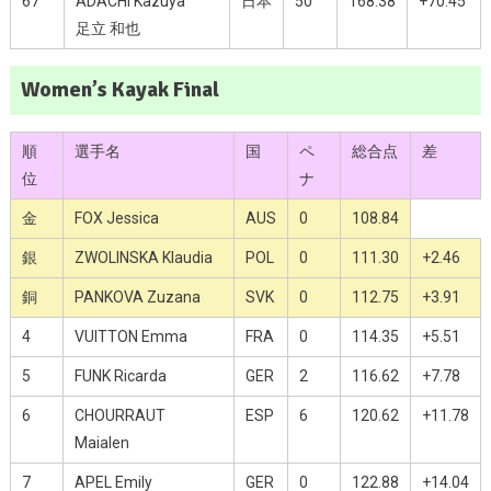
67
ADACHI Kazuya
日本
50
168.38
+70.45
足立 和也
Women’s Kayak Final
順
選手名
国
ペ
総合点
差
位
ナ
金
FOX Jessica
AUS
0
108.84
銀
ZWOLINSKA Klaudia
POL
0
111.30
+2.46
銅
PANKOVA Zuzana
SVK
0
112.75
+3.91
4
VUITTON Emma
FRA
0
114.35
+5.51
5
FUNK Ricarda
GER
2
116.62
+7.78
6
CHOURRAUT
ESP
6
120.62
+11.78
Maialen
7
APEL Emily
GER
0
122.88
+14.04