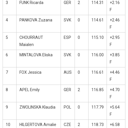
3
FUNK Ricarda
GER
2
114.31
+2.16
F
4
PANKOVA Zuzana
SVK
0
114.61
+2.46
F
5
CHOURRAUT
ESP
0
115.10
+2.95
Maialen
F
6
MINTALOVA Eliska
SVK
0
116.00
+3.85
F
7
FOX Jessica
AUS
0
116.61
+4.46
F
8
APEL Emily
GER
2
116.85
+4.70
F
9
ZWOLINSKA Klaudia
POL
0
117.79
+5.64
F
10
HILGERTOVA Amalie
CZE
2
118.73
+6.58