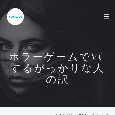
コ
ン
テ
ン
ツ
へ
ス
キ
ッ
ホラーゲームでVC
プ
するがっかりな人
の訳